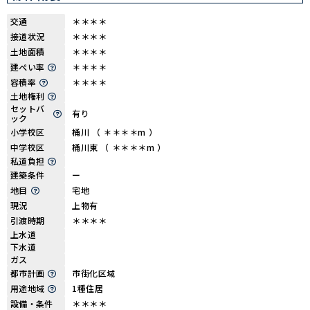
交通
＊＊＊＊
接道状況
＊＊＊＊
土地面積
＊＊＊＊
建ぺい率
＊＊＊＊
容積率
＊＊＊＊
土地権利
セットバ
有り
ック
小学校区
桶川 （ ＊＊＊＊m ）
中学校区
桶川東 （ ＊＊＊＊m ）
私道負担
建築条件
ー
地目
宅地
現況
上物有
引渡時期
＊＊＊＊
上水道
下水道
ガス
都市計画
市街化区域
用途地域
1種住居
設備・条件
＊＊＊＊