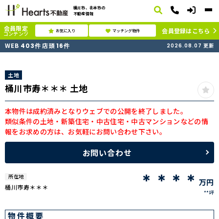
桶川市、北本市の
不動産情報
会員限定
会員登録はこちら
お気に入り
マッチング物件
コンテンツ
WEB
店頭
403
件
16
件
2026.08.07
更新
土地
桶川市寿＊＊＊ 土地
本物件は成約済みとなりウェブでの公開を終了しました。
類似条件の土地・新築住宅・中古住宅・中古マンションなどの情
報をお求めの方は、お気軽にお問い合わせ下さい。
お問い合わせ
＊＊＊＊
所在地
万円
桶川市寿＊＊＊
**坪
物件概要