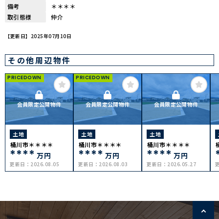
備考
＊＊＊＊
取引態様
仲介
【更新日】2025年07月10日
その他周辺物件
PRICEDOWN
PRICEDOWN
会員限定公開物件
会員限定公開物件
会員限定公開物件
土地
土地
土地
桶川市＊＊＊＊
桶川市＊＊＊＊
桶川市＊＊＊＊
****
****
****
万円
万円
万円
更新日：
2026.08.05
更新日：
2026.08.03
更新日：
2026.05.27