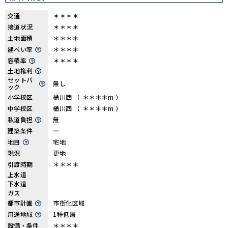
交通
＊＊＊＊
接道状況
＊＊＊＊
土地面積
＊＊＊＊
建ぺい率
＊＊＊＊
容積率
＊＊＊＊
土地権利
セットバ
無し
ック
小学校区
桶川西 （ ＊＊＊＊m ）
中学校区
桶川西 （ ＊＊＊＊m ）
私道負担
無
建築条件
ー
地目
宅地
現況
更地
引渡時期
＊＊＊＊
上水道
下水道
ガス
都市計画
市街化区域
用途地域
1種低層
設備・条件
＊＊＊＊