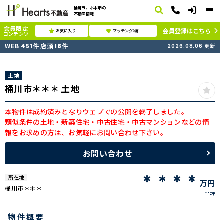
桶川市、北本市の
不動産情報
会員限定
会員登録はこちら
お気に入り
マッチング物件
コンテンツ
WEB
店頭
451
件
18
件
2026.08.06
更新
土地
桶川市＊＊＊ 土地
本物件は成約済みとなりウェブでの公開を終了しました。
類似条件の土地・新築住宅・中古住宅・中古マンションなどの情
報をお求めの方は、お気軽にお問い合わせ下さい。
お問い合わせ
＊＊＊＊
所在地
万円
桶川市＊＊＊
**坪
物件概要