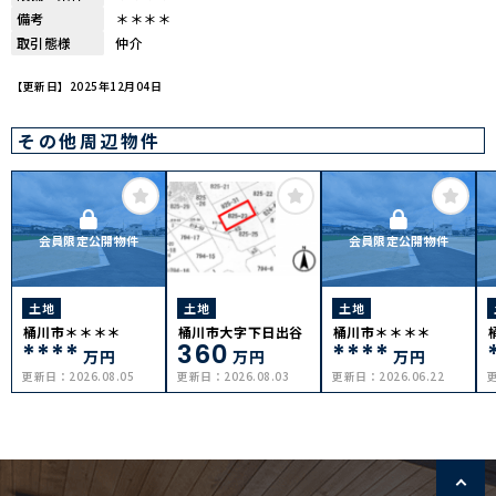
備考
＊＊＊＊
取引態様
仲介
【更新日】2025年12月04日
その他周辺物件
会員限定公開物件
会員限定公開物件
土地
土地
土地
桶川市＊＊＊＊
桶川市大字下日出谷
桶川市＊＊＊＊
****
360
****
万円
万円
万円
更新日：
2026.08.05
更新日：
2026.08.03
更新日：
2026.06.22