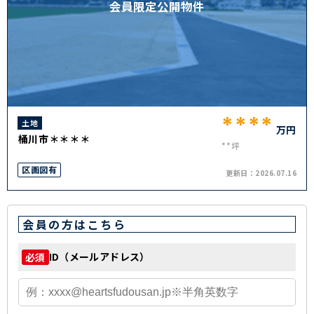
会員限定公開物件
****
土地
万円
桶川市＊＊＊＊
**坪
区画図有
更新日：
2026.07.16
会員の方はこちら
ID（メールアドレス）
必須