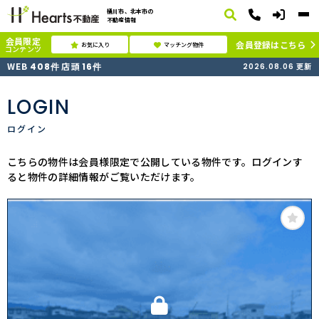
桶川市、北本市の
不動産情報
会員限定
会員登録はこちら
お気に入り
マッチング物件
コンテンツ
WEB
店頭
408
件
16
件
2026.08.06
更新
LOGIN
ログイン
こちらの物件は会員様限定で公開している物件です。ログインす
ると物件の詳細情報がご覧いただけます。