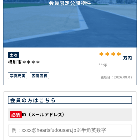
会員限定公開物件
****
土地
万円
桶川市＊＊＊＊
**坪
写真充実
区画図有
更新日：
2026.08.07
会員の方はこちら
ID（メールアドレス）
必須