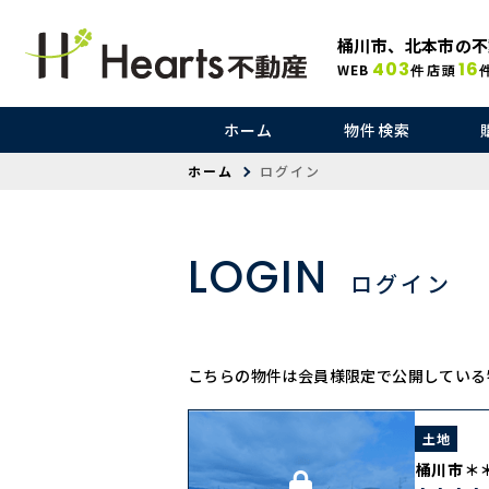
桶川市、北本市の不
403
16
WEB
店頭
件
ホーム
物件検索
ホーム
ログイン
LOGIN
ログイン
こちらの物件は会員様限定で公開している
土地
桶川市＊