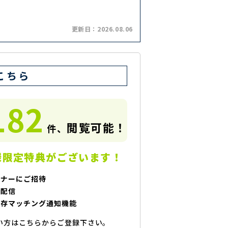
更新日：
2026.08.06
こちら
182
閲覧可能！
件、
様限定特典がございます！
ミナーにご招待
で配信
保存マッチング通知機能
い方はこちらからご登録下さい。