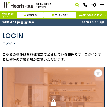
桶川市、北本市の
不動産情報
会員限定
会員登録はこちら
お気に入り
マッチング物件
コンテンツ
WEB
店頭
408
件
16
件
2026.08.06
更新
LOGIN
ログイン
こちらの物件は会員様限定で公開している物件です。ログインす
ると物件の詳細情報がご覧いただけます。