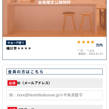
会員限定公開物件
****
中古一戸建て
万円
桶川市＊＊＊＊
**坪
*LDK
更新日：
2026.01.07
会員の方はこちら
ID（メールアドレス）
必須