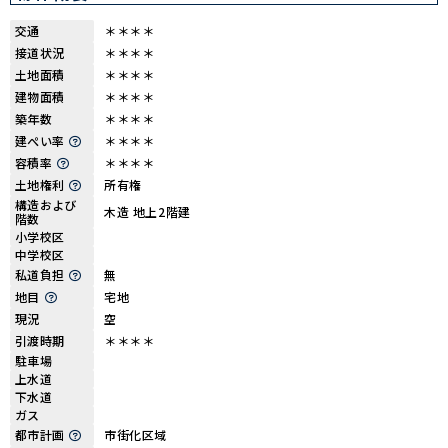
交通
＊＊＊＊
接道状況
＊＊＊＊
土地面積
＊＊＊＊
建物面積
＊＊＊＊
築年数
＊＊＊＊
建ぺい率
＊＊＊＊
容積率
＊＊＊＊
土地権利
所有権
構造および
木造 地上2階建
階数
小学校区
中学校区
私道負担
無
地目
宅地
現況
空
引渡時期
＊＊＊＊
駐車場
上水道
下水道
ガス
都市計画
市街化区域