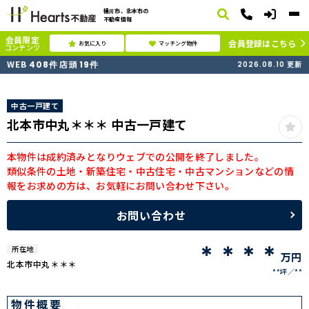
桶川市、北本市の
不動産情報
会員限定
会員登録はこちら
お気に入り
マッチング物件
コンテンツ
WEB
店頭
408
件
19
件
2026.08.10
更新
中古一戸建て
北本市中丸＊＊＊ 中古一戸建て
本物件は成約済みとなりウェブでの公開を終了しました。
類似条件の土地・新築住宅・中古住宅・中古マンションなどの情
報をお求めの方は、お気軽にお問い合わせ下さい。
お問い合わせ
＊＊＊＊
所在地
万円
北本市中丸＊＊＊
**坪
**
物件概要