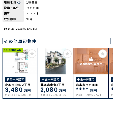
用途地域
1種低層
設備・条件
＊＊＊＊
備考
＊＊＊＊
取引態様
仲介
【更新日】2025年11月11日
その他周辺物件
PRICEDOWN
会員限定公開物件
新築一戸建て
中古一戸建て
中古一戸建て
北本市中丸２丁目
北本市中丸3丁目
北本市＊＊＊＊
3,480
2,080
****
万円
万円
万円
更新日：
2026.08.10
更新日：
2026.08.06
更新日：
2026.07.21