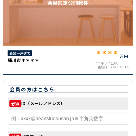
会員限定公開物件
****
新築一戸建て
万円
桶川市＊＊＊＊
**坪
*LDK
更新日：
2025.08.19
会員の方はこちら
ID（メールアドレス）
必須