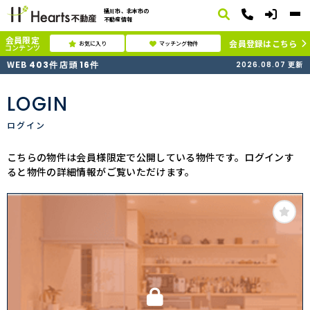
桶川市、北本市の
不動産情報
会員限定
会員登録はこちら
お気に入り
マッチング物件
コンテンツ
WEB
店頭
403
件
16
件
2026.08.07
更新
LOGIN
ログイン
こちらの物件は会員様限定で公開している物件です。ログインす
ると物件の詳細情報がご覧いただけます。