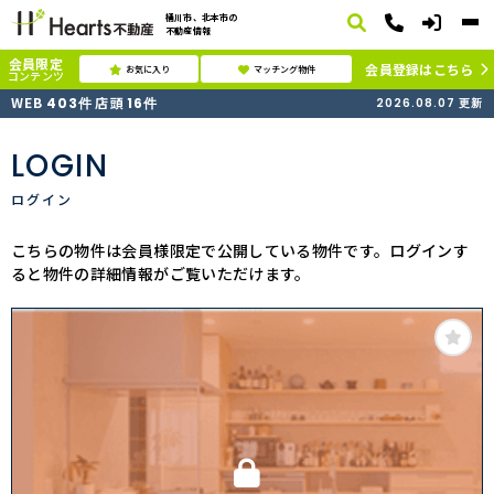
桶川市、北本市の
不動産情報
会員限定
会員登録はこちら
お気に入り
マッチング物件
コンテンツ
WEB
店頭
403
件
16
件
2026.08.07
更新
LOGIN
ログイン
こちらの物件は会員様限定で公開している物件です。ログインす
ると物件の詳細情報がご覧いただけます。