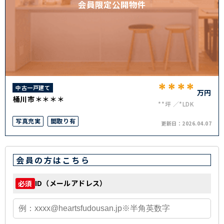
会員限定公開物件
****
中古一戸建て
万円
桶川市＊＊＊＊
**坪
*LDK
写真充実
間取り有
更新日：
2026.04.07
会員の方はこちら
ID（メールアドレス）
必須