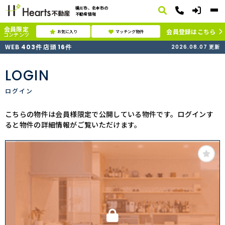
桶川市、北本市の
不動産情報
会員限定
会員登録はこちら
お気に入り
マッチング物件
コンテンツ
WEB
店頭
403
件
16
件
2026.08.07
更新
LOGIN
ログイン
こちらの物件は会員様限定で公開している物件です。ログインす
ると物件の詳細情報がご覧いただけます。