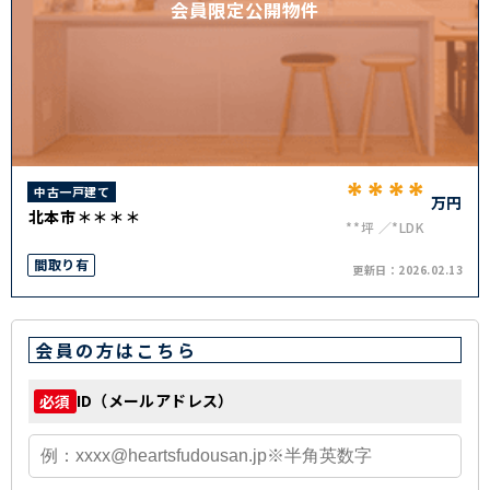
会員限定公開物件
****
中古一戸建て
万円
北本市＊＊＊＊
**坪
*LDK
間取り有
更新日：
2026.02.13
会員の方はこちら
ID（メールアドレス）
必須