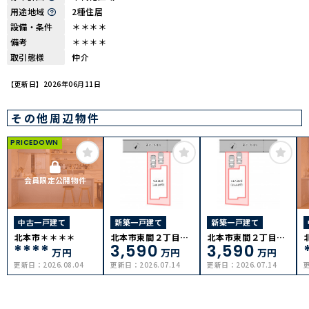
用途地域
2種住居
設備・条件
＊＊＊＊
備考
＊＊＊＊
取引態様
仲介
【更新日】2026年06月11日
その他周辺物件
PRICEDOWN
会員限定公開物件
中古一戸建て
新築一戸建て
新築一戸建て
北本市＊＊＊＊
北本市東間２丁目Ｂ
北本市東間２丁目A
****
3,590
3,590
号棟
号棟
万円
万円
万円
更新日：
2026.08.04
更新日：
2026.07.14
更新日：
2026.07.14