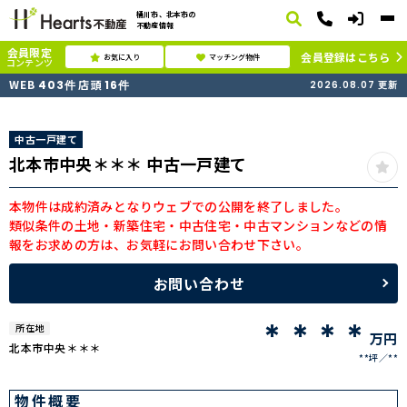
桶川市、北本市の
不動産情報
会員限定
会員登録はこちら
お気に入り
マッチング物件
コンテンツ
WEB
店頭
403
件
16
件
2026.08.07
更新
中古一戸建て
北本市中央＊＊＊ 中古一戸建て
本物件は成約済みとなりウェブでの公開を終了しました。
類似条件の土地・新築住宅・中古住宅・中古マンションなどの情
報をお求めの方は、お気軽にお問い合わせ下さい。
お問い合わせ
＊＊＊＊
所在地
万円
北本市中央＊＊＊
**坪
**
物件概要