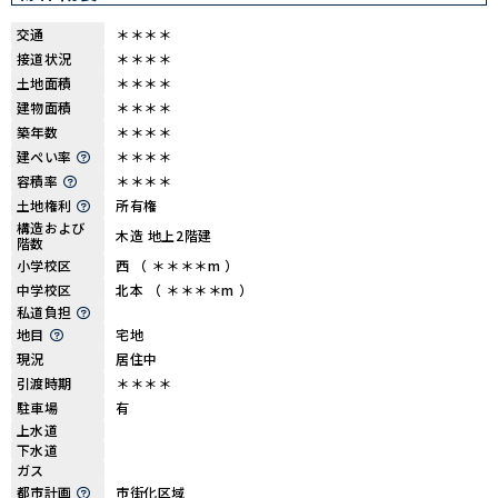
交通
＊＊＊＊
接道状況
＊＊＊＊
土地面積
＊＊＊＊
建物面積
＊＊＊＊
築年数
＊＊＊＊
建ぺい率
＊＊＊＊
容積率
＊＊＊＊
土地権利
所有権
構造および
木造 地上2階建
階数
小学校区
西 （ ＊＊＊＊m ）
中学校区
北本 （ ＊＊＊＊m ）
私道負担
地目
宅地
現況
居住中
引渡時期
＊＊＊＊
駐車場
有
上水道
下水道
ガス
都市計画
市街化区域