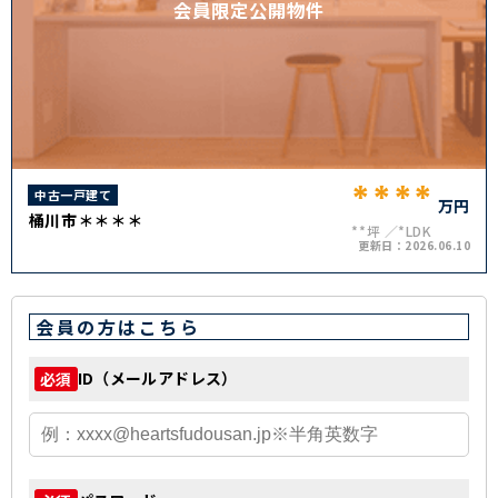
会員限定公開物件
****
中古一戸建て
万円
桶川市＊＊＊＊
**坪
*LDK
更新日：
2026.06.10
会員の方はこちら
ID（メールアドレス）
必須