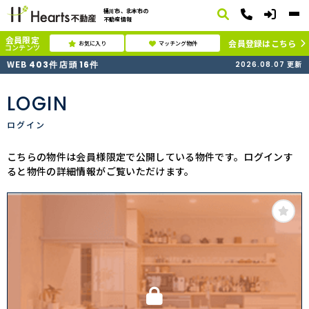
桶川市、北本市の
不動産情報
会員限定
会員登録はこちら
お気に入り
マッチング物件
コンテンツ
WEB
店頭
403
件
16
件
2026.08.07
更新
LOGIN
ログイン
こちらの物件は会員様限定で公開している物件です。ログインす
ると物件の詳細情報がご覧いただけます。