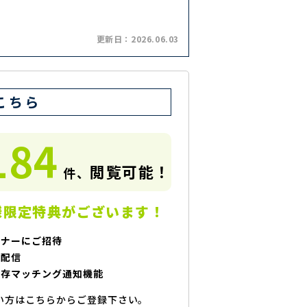
更新日：
2026.06.03
こちら
184
閲覧可能！
件、
様限定特典がございます！
ミナーにご招待
で配信
保存マッチング通知機能
い方はこちらからご登録下さい。