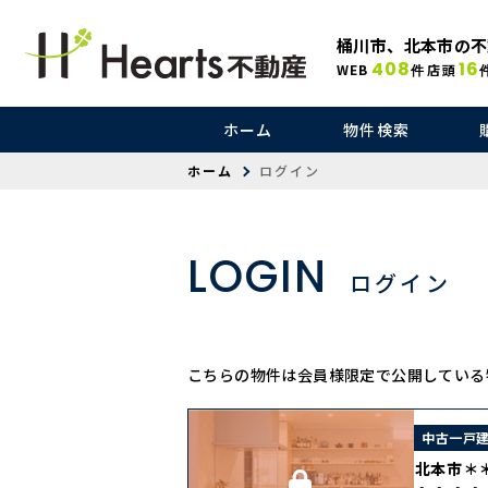
桶川市、北本市の不
408
16
WEB
店頭
件
ホーム
物件検索
ホーム
ログイン
LOGIN
ログイン
こちらの物件は会員様限定で公開している
中古一戸
北本市＊