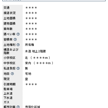
交通
＊＊＊＊
接道状況
＊＊＊＊
土地面積
＊＊＊＊
建物面積
＊＊＊＊
築年数
＊＊＊＊
建ぺい率
＊＊＊＊
容積率
＊＊＊＊
土地権利
所有権
構造および
木造 地上2階建
階数
小学校区
北 （ ＊＊＊＊m ）
中学校区
宮内 （ ＊＊＊＊m ）
私道負担
無
地目
宅地
現況
空
引渡時期
＊＊＊＊
駐車場
上水道
下水道
ガス
都市計画
市街化区域