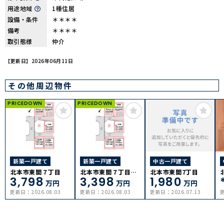
用途地域
1種住居
設備・条件
＊＊＊＊
備考
＊＊＊＊
取引態様
仲介
【更新日】2026年06月11日
その他周辺物件
PRICEDOWN
PRICEDOWN
新築一戸建て
新築一戸建て
中古一戸建て
北本市東間７丁目
北本市東間７丁目５
北本市東間7丁目
3,798
3,398
1,980
号棟
万円
万円
万円
更新日：
2026.08.03
更新日：
2026.08.03
更新日：
2026.07.13