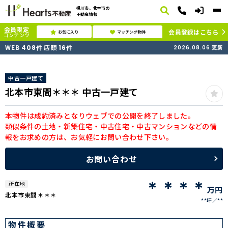
桶川市、北本市の
不動産情報
会員限定
会員登録はこちら
お気に入り
マッチング物件
コンテンツ
WEB
店頭
408
件
16
件
2026.08.06
更新
中古一戸建て
北本市東間＊＊＊ 中古一戸建て
本物件は成約済みとなりウェブでの公開を終了しました。
類似条件の土地・新築住宅・中古住宅・中古マンションなどの情
報をお求めの方は、お気軽にお問い合わせ下さい。
お問い合わせ
＊＊＊＊
所在地
万円
北本市東間＊＊＊
**坪
**
物件概要