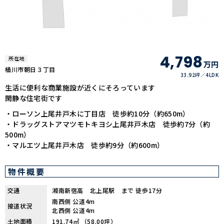
4,798
所在地
万円
桶川市朝日３丁目
33.92坪
4LDK
生活に便利な商業施設が近くにそろっています
閑静な住宅街です
・ローソン上尾井戸木に丁目店 徒歩約10分（約650m）
・ドラッグストアマツモトキヨシ上尾井戸木店 徒歩約7分（約
500m）
・マルエツ上尾井戸木店 徒歩約9分（約600m）
物件概要
交通
湘南新宿高 北上尾駅 まで 徒歩17分
南西側 公道4m
接道状況
北西側 公道4m
土地面積
191.74㎡ （58.00坪）