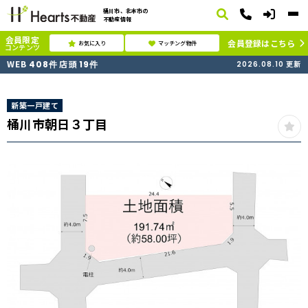
桶川市、北本市の
不動産情報
会員限定
会員登録はこちら
お気に入り
マッチング物件
コンテンツ
WEB
店頭
408
件
19
件
2026.08.10
更新
新築一戸建て
桶川市朝日３丁目