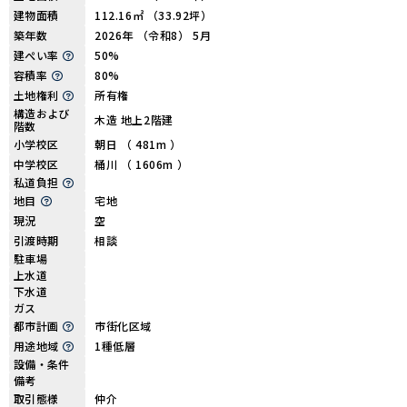
建物面積
112.16㎡ （33.92坪）
築年数
2026年 （令和8） 5月
建ぺい率
50%
容積率
80%
土地権利
所有権
構造および
木造 地上2階建
階数
小学校区
朝日 （ 481m ）
中学校区
桶川 （ 1606m ）
私道負担
地目
宅地
現況
空
引渡時期
相談
駐車場
上水道
下水道
ガス
都市計画
市街化区域
用途地域
1種低層
設備・条件
備考
取引態様
仲介