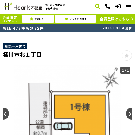
桶川市、北本市の
不動産情報
会員限定
会員登録はこちら
お気に入り
マッチング物件
コンテンツ
WEB
店頭
479
件
22
件
2026.08.04
更新
新築一戸建て
桶川市北１丁目
1
/2