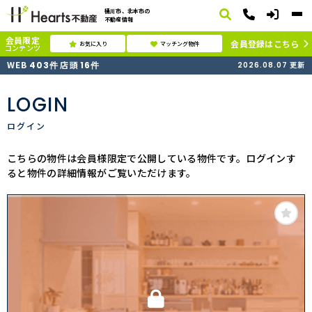
桶川市、北本市の
不動産情報
会員限定
会員登録はこちら
お気に入り
マッチング物件
コンテンツ
WEB
店頭
403
件
16
件
2026.08.07
更新
LOGIN
ログイン
こちらの物件は会員様限定で公開している物件です。ログインす
ると物件の詳細情報がご覧いただけます。