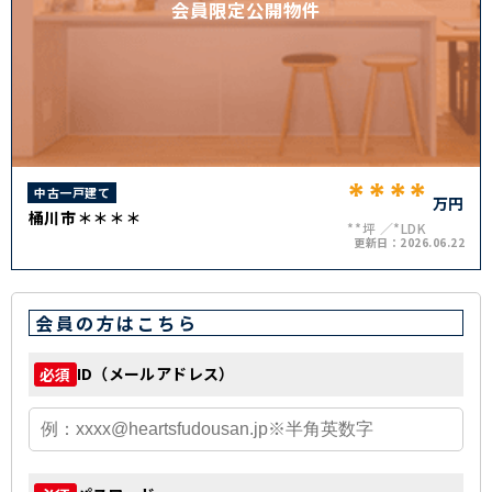
会員限定公開物件
****
中古一戸建て
万円
桶川市＊＊＊＊
**坪
*LDK
更新日：
2026.06.22
会員の方はこちら
ID（メールアドレス）
必須