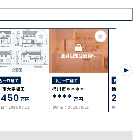
会員限定公開物件
古一戸建て
中古一戸建て
新築一戸建て
川市大字坂田
桶川市＊＊＊＊
桶川市大字小
,450
****
2,999
万円
万円
新日：
2026.07.13
更新日：
2026.06.29
更新日：
2026.0