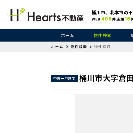
桶川市、北本市の不
408
16
WEB
店頭
件
ホーム
物件検索
ホーム
物件検索
物件詳細
桶川市大字倉
中古一戸建て