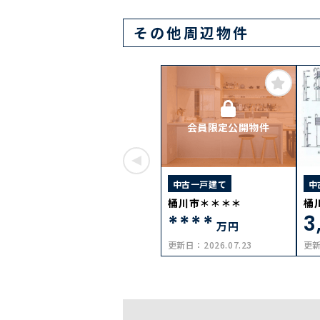
その他周辺物件
会員限定公開物件
中古一戸建て
中
桶川市＊＊＊＊
桶
****
3
万円
更新日：
2026.07.23
更