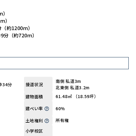
ｍ）
0ｍ）
（約1200ｍ）
分（約720ｍ）
南側 私道3m
歩34分
接道状況
北東側 私道3.2m
61.48㎡ （18.59坪）
建物面積
60%
建ぺい率
所有権
土地権利
小学校区