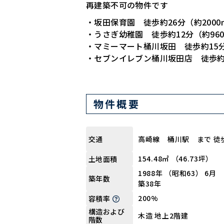
再建築不可の物件です
・坂田保育園 徒歩約26分（約2000
・うさぎ幼稚園 徒歩約12分（約96
・マミーマート桶川坂田 徒歩約15分
・セブンイレブン桶川坂田店 徒歩約9
物件概要
高崎線 桶川駅 まで 徒
交通
154.48㎡ （46.73坪）
土地面積
1988年 （昭和63） 6月
築年数
築38年
200%
容積率
構造および
木造 地上2階建
階数