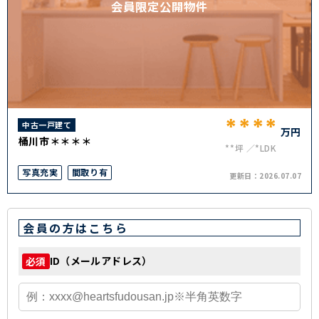
会員限定公開物件
****
中古一戸建て
万円
桶川市＊＊＊＊
**坪
*LDK
写真充実
間取り有
更新日：
2026.07.07
会員の方はこちら
ID（メールアドレス）
必須