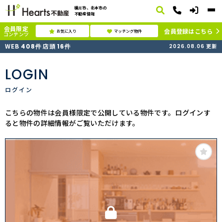
桶川市、北本市の
不動産情報
会員限定
会員登録はこちら
お気に入り
マッチング物件
コンテンツ
WEB
店頭
408
件
16
件
2026.08.06
更新
LOGIN
ログイン
こちらの物件は会員様限定で公開している物件です。ログインす
ると物件の詳細情報がご覧いただけます。