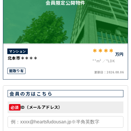
会員限定公開物件
****
マンション
万円
北本市＊＊＊＊
**m²
*LDK
間取り有
更新日：
2026.08.06
会員の方はこちら
ID（メールアドレス）
必須