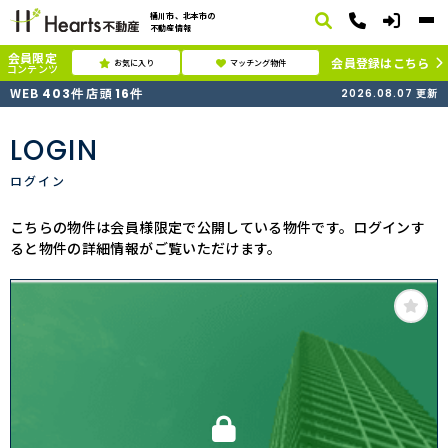
桶川市、北本市の
不動産情報
会員限定
会員登録はこちら
お気に入り
マッチング物件
コンテンツ
WEB
店頭
403
件
16
件
2026.08.07
更新
LOGIN
ログイン
こちらの物件は会員様限定で公開している物件です。ログインす
ると物件の詳細情報がご覧いただけます。