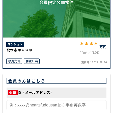
会員限定公開物件
****
マンション
万円
北本市＊＊＊＊
**m²
*LDK
写真充実
間取り有
更新日：
2026.08.06
会員の方はこちら
ID（メールアドレス）
必須