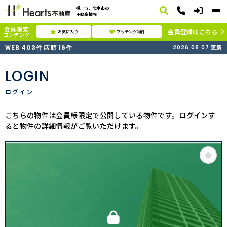
桶川市、北本市の
不動産情報
会員限定
会員登録はこちら
お気に入り
マッチング物件
コンテンツ
WEB
店頭
403
件
16
件
2026.08.07
更新
LOGIN
ログイン
こちらの物件は会員様限定で公開している物件です。ログインす
ると物件の詳細情報がご覧いただけます。