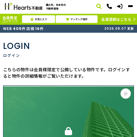
桶川市、北本市の
不動産情報
会員限定
会員登録はこちら
お気に入り
マッチング物件
コンテンツ
WEB
店頭
405
件
16
件
2026.08.07
更新
LOGIN
ログイン
こちらの物件は会員様限定で公開している物件です。ログインす
ると物件の詳細情報がご覧いただけます。