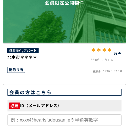
会員限定公開物件
****
収益物件/アパート
万円
北本市＊＊＊＊
**m²
*LDK
間取り有
更新日：
2025.07.10
会員の方はこちら
ID（メールアドレス）
必須