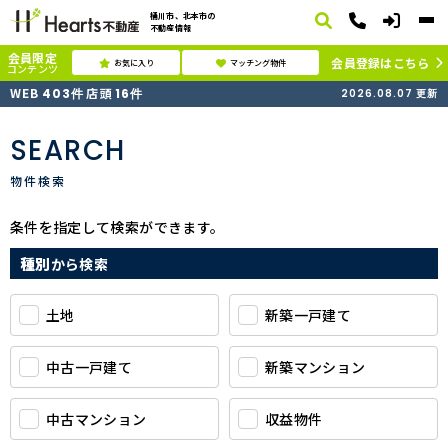
桶川市、北本市の
不動産情報
会員限定
会員登録はこちら
お気に入り
マッチング物件
コンテンツ
WEB
店頭
403
件
16
件
2026.08.07
更新
SEARCH
物件検索
条件を指定して検索ができます。
種別
から検索
土地
新築一戸建て
中古一戸建て
新築マンション
中古マンション
収益物件